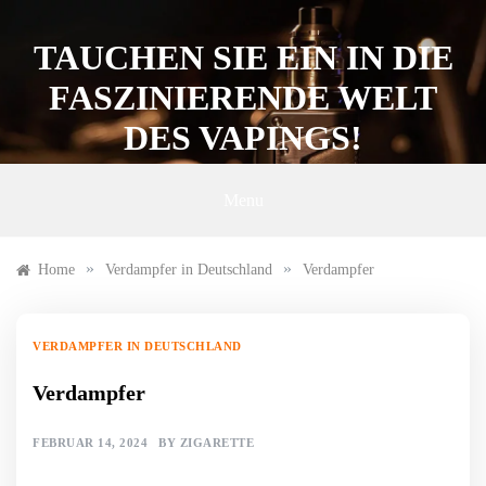
Skip
to
TAUCHEN SIE EIN IN DIE
content
FASZINIERENDE WELT
DES VAPINGS!
Menu
»
»
Home
Verdampfer in Deutschland
Verdampfer
VERDAMPFER IN DEUTSCHLAND
Verdampfer
FEBRUAR 14, 2024
BY
ZIGARETTE