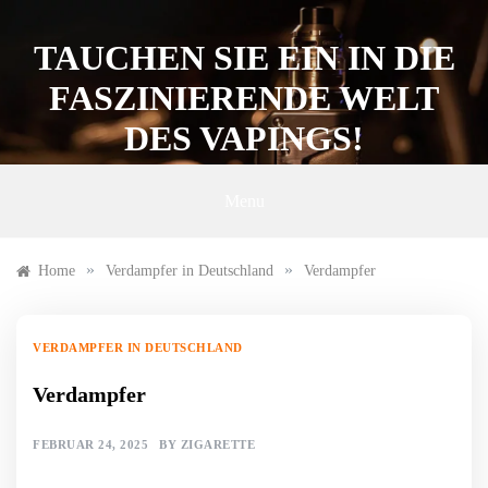
Skip
to
TAUCHEN SIE EIN IN DIE
content
FASZINIERENDE WELT
DES VAPINGS!
Menu
»
»
Home
Verdampfer in Deutschland
Verdampfer
VERDAMPFER IN DEUTSCHLAND
Verdampfer
FEBRUAR 24, 2025
BY
ZIGARETTE