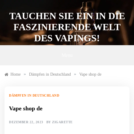
Skip
to
TAUCHEN SIE EIN IN DIE
content
FASZINIERENDE WELT
DES VAPINGS!
Menu
»
»
Home
Dämpfen in Deutschland
Vape shop de
DÄMPFEN IN DEUTSCHLAND
Vape shop de
DEZEMBER 22, 2023
BY
ZIGARETTE