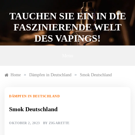
Skip
to
TAUCHEN SIE EIN IN DIE
content
FASZINIERENDE WELT
DES VAPINGS!
Menu
»
»
Home
Dämpfen in Deutschland
Smok Deutschland
DÄMPFEN IN DEUTSCHLAND
Smok Deutschland
OKTOBER 2, 2023
BY
ZIGARETTE