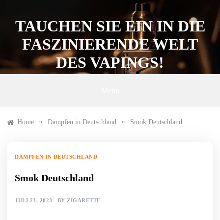
Skip
to
TAUCHEN SIE EIN IN DIE
content
FASZINIERENDE WELT
DES VAPINGS!
Menu
»
»
Home
Dämpfen in Deutschland
Smok Deutschland
DÄMPFEN IN DEUTSCHLAND
Smok Deutschland
JULI 23, 2023
BY
ZIGARETTE