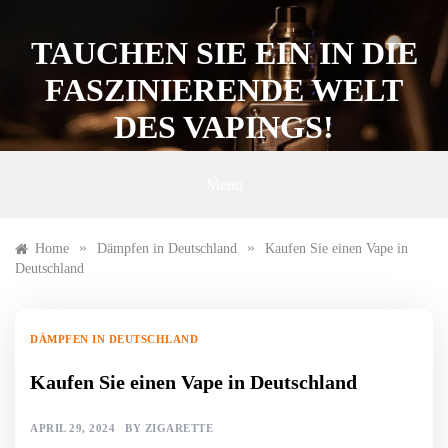
Skip
to
TAUCHEN SIE EIN IN DIE
content
FASZINIERENDE WELT
DES VAPINGS!
Menu
»
»
Home
Dämpfen in Deutschland
Kaufen Sie einen Vape in
Deutschland
DÄMPFEN IN DEUTSCHLAND
Kaufen Sie einen Vape in Deutschland
APRIL 29, 2024
BY
ZIGARETTE