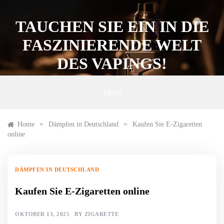
Skip
to
TAUCHEN SIE EIN IN DIE
content
FASZINIERENDE WELT
DES VAPINGS!
Menu
»
»
Home
Dämpfen in Deutschland
Kaufen Sie E-Zigaretten
online
DÄMPFEN IN DEUTSCHLAND
Kaufen Sie E-Zigaretten online
OKTOBER 13, 2025
BY
ZIGARETTE