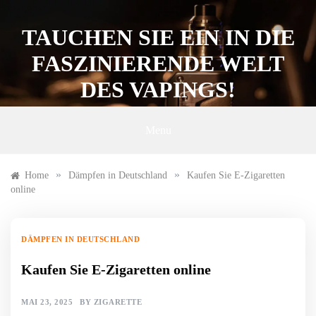
Skip
to
TAUCHEN SIE EIN IN DIE
content
FASZINIERENDE WELT
DES VAPINGS!
Menu
»
»
Home
Dämpfen in Deutschland
Kaufen Sie E-Zigaretten
online
DÄMPFEN IN DEUTSCHLAND
Kaufen Sie E-Zigaretten online
MAI 23, 2025
BY
ZIGARETTE