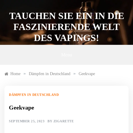
Skip
to
TAUCHEN SIE EIN IN DIE
content
FASZINIERENDE WELT
DES VAPINGS!
Menu
»
»
Home
Dämpfen in Deutschland
Geekvape
DÄMPFEN IN DEUTSCHLAND
Geekvape
SEPTEMBER 25, 2023
BY
ZIGARETTE