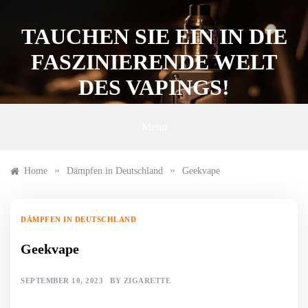
Skip
to
TAUCHEN SIE EIN IN DIE
content
FASZINIERENDE WELT
DES VAPINGS!
Menu
»
»
Home
Dämpfen in Deutschland
Geekvape
DÄMPFEN IN DEUTSCHLAND
Geekvape
SEPTEMBER 10, 2023
BY
ZIGARETTE