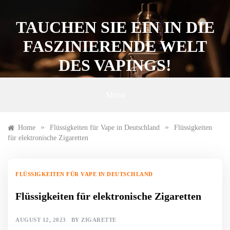
Skip
to
TAUCHEN SIE EIN IN DIE
content
FASZINIERENDE WELT
DES VAPINGS!
Menu
»
»
Home
Flüssigkeiten für Vape in Deutschland
Flüssigkeiten
für elektronische Zigaretten
FLÜSSIGKEITEN FÜR VAPE IN DEUTSCHLAND
Flüssigkeiten für elektronische Zigaretten
AUGUST 12, 2023
BY
ZIGARETTE