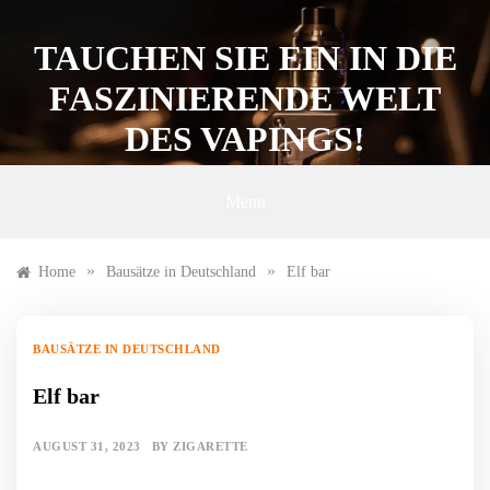
Skip
to
TAUCHEN SIE EIN IN DIE
content
FASZINIERENDE WELT
DES VAPINGS!
Menu
»
»
Home
Bausätze in Deutschland
Elf bar
BAUSÄTZE IN DEUTSCHLAND
Elf bar
AUGUST 31, 2023
BY
ZIGARETTE