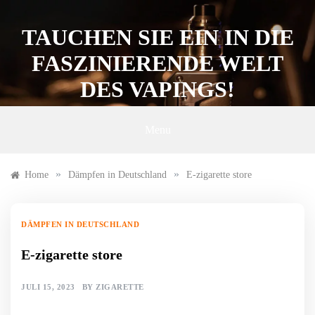
Skip
to
TAUCHEN SIE EIN IN DIE
content
FASZINIERENDE WELT
DES VAPINGS!
Menu
»
»
Home
Dämpfen in Deutschland
E-zigarette store
DÄMPFEN IN DEUTSCHLAND
E-zigarette store
JULI 15, 2023
BY
ZIGARETTE